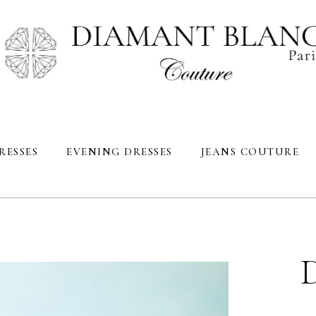
on
Voir toute la collection
Voir toute la collection
My ac
Abbayas orient
Jeans
Cart
Glamour
Accessories
Sizin
Fête
Just pink
Capsule st Barth
Red carpet
RESSES
EVENING DRESSES
JEANS COUTURE
Nouvelles collections
collection
Voir toute la collection
Voir toute la collection
cœur
Abbayas orient
Jeans
ues de
Glamour
Accessories
Fête
Just pink