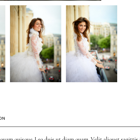
ON
 quam quisque. Leo duis ut diam quam. Velit aliquet sagitti