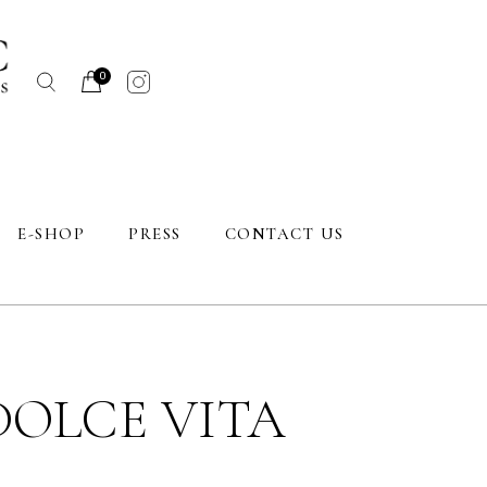
count
0
g guide
E-SHOP
PRESS
CONTACT US
My account
Cart
DOLCE VITA
Sizing guide