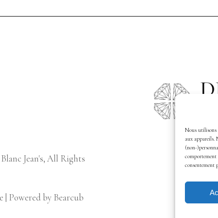
Nous utilisons 
aux appareils. 
(non-)personnal
lanc Jean's, All Rights
comportement de
consentement pe
Ac
e
| Powered by
Bearcub