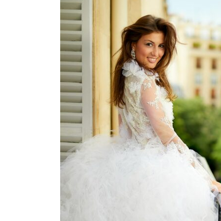
Nuit blanche
Hawaï weddin
Oui pour la vi
Mariage
Marignan
Défilé