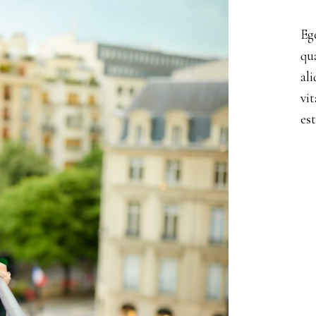
Capsule st Barth
g
Red carpet
Eg
e
Nouvelles collections
qu
al
vi
es